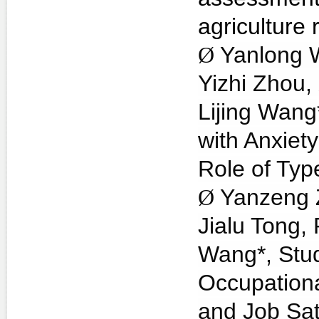
agriculture 
Ø
Yanlong W
Yizhi Zhou,
Lijing Wang
with Anxiet
Role of Typ
Ø
Yanzeng 
Jialu Tong,
Wang*, Stud
Occupationa
and Job Sati