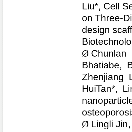
Liu
*
, Cell 
on Three-D
design scaf
Biotechnol
Ø
Chunlan
Bhatiabe,
Zhenjiang
HuiTan*,
Li
nanoparticle
osteoporosi
Ø
Lingli Jin