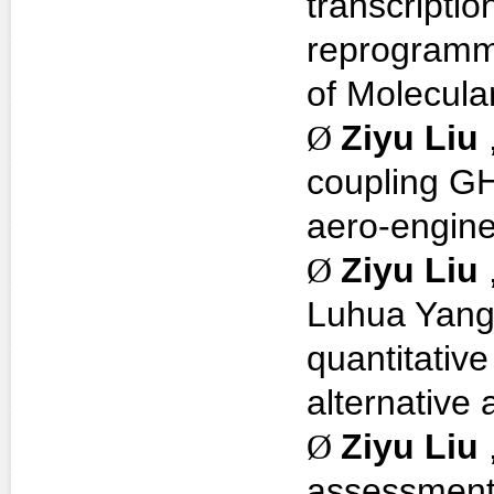
transcriptio
reprogrammi
of Molecula
Ø
Ziyu Liu
coupling GH
aero-engine
Ø
Ziyu Liu
Luhua Yang,
quantitativ
alternative 
Ø
Ziyu Liu
assessment o