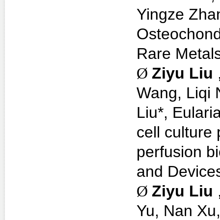
Yingze Zhan
Osteochondr
Rare Metal
Ø
Ziyu Liu
Wang, Liqi
Liu*, Eulari
cell culture
perfusion b
and Device
Ø
Ziyu Liu
Yu, Nan Xu