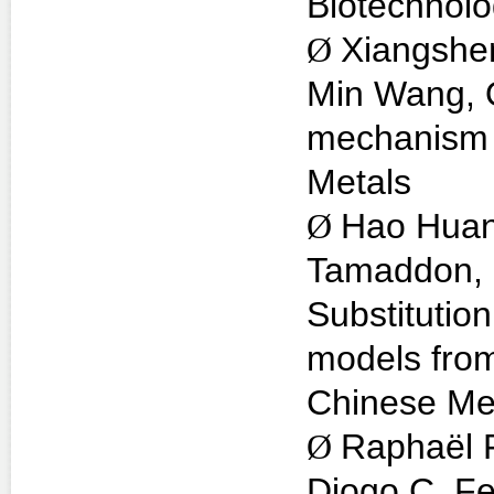
Biotechnol
Ø
Xiangshe
Min Wang, 
mechanism o
Metals
Ø
Hao Huan
Tamaddon, 
Substitution
models from
Chinese Med
Ø
Raphaël 
Diogo C. Fe