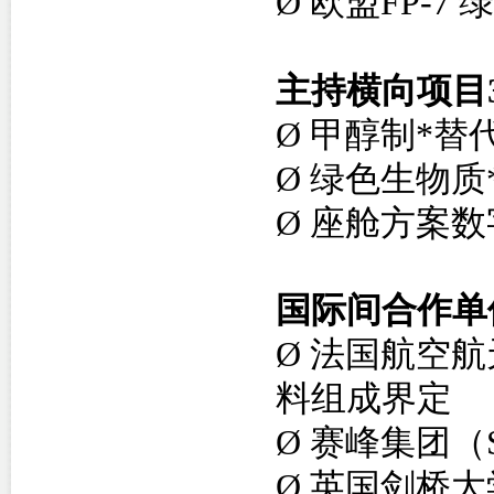
Ø
欧盟FP-7 
主持横向项目
Ø
甲醇制*替代
Ø
绿色生物质
Ø
座舱方案数
国际间合作单
Ø
法国航空航
料组成界定
Ø
赛峰集团（
Ø
英国剑桥大