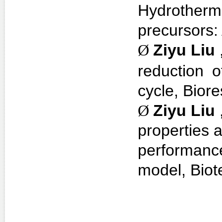
Hydrothermal
precursors:
Ø
Ziyu Liu
reduction
o
cycle, Bior
Ø
Ziyu Liu
properties 
performance
model,
Biot