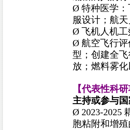
Ø
特种医学：
服设计；航天
Ø
飞机人机工
Ø
航空飞行评
型；创建全飞
放；燃料雾化
【代表性科研
主持或参与国家
Ø
2023-2
胞粘附和增殖的