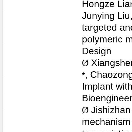
Hongze Lia
Junying Liu
targeted an
polymeric m
Design
Ø
Xiangshe
,
Chaozong
*
Implant wit
Bioengineer
Ø
Jishizha
mechanism s