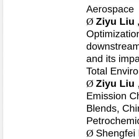
Aerospace
Ø
Ziyu Liu
Optimizatio
downstream 
and its imp
Total Envir
Ø
Ziyu Liu
Emission Ch
Blends, Chi
Petrochemi
Ø
Shengfei