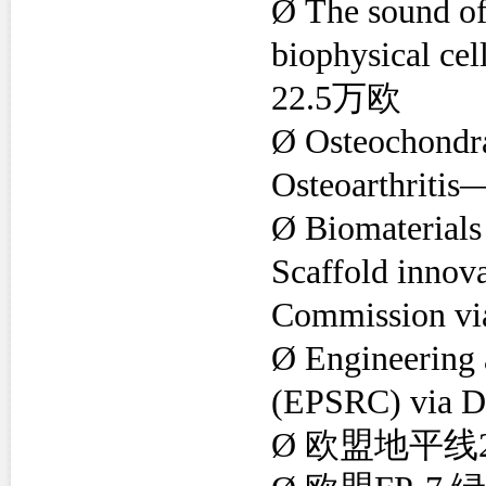
Ø
The sound of
biophysical cel
22.5
万欧
Ø
Osteochondra
Osteoarthriti
Ø
Biomaterials
Scaffold innov
Commission v
Ø
Engineering 
(EPSRC) via 
Ø
欧盟地平线2